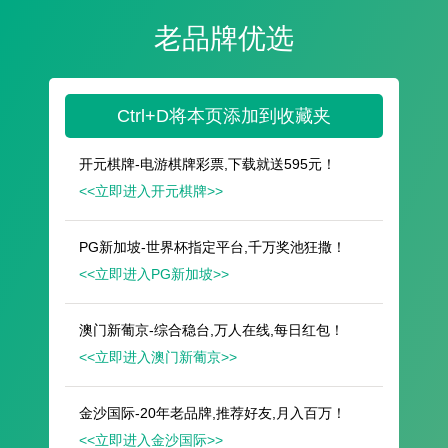
遥想公瑾当年，小乔初嫁了，雄姿英发。
羽扇纶巾，谈笑间，樯橹灰飞烟灭。
故国神游，多情应笑我，早生华发。
人生如梦，一尊还酹江月。